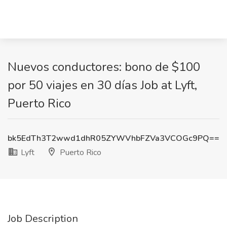
Nuevos conductores: bono de $100
por 50 viajes en 30 días Job at Lyft,
Puerto Rico
bk5EdTh3T2wwd1dhR05ZYWVhbFZVa3VCOGc9PQ==
Lyft
Puerto Rico
Job Description