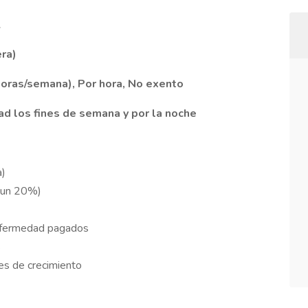
A
era)
oras/semana), Por hora, No exento
dad los fines de semana y por la noche
a)
a un 20%)
enfermedad pagados
s
es de crecimiento