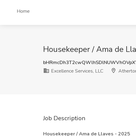
Home
Housekeeper / Ama de Llav
bHRmcDh3T2cwQWlhSDlNUWVhOVpX
Excellence Services, LLC
Atherto
Job Description
Housekeeper / Ama de Llaves - 2025